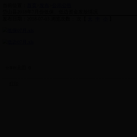
当前位置：
首页
>
发布
>
公示公告
岱山县2018年7月份低保、低边资金发放情况
发布日期：2018-07-03
浏览次数： 次
【
】
大
中
小
低保07月.xls
低边07月.xls
关闭
0
分享到：
打印